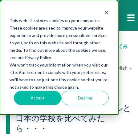
-->
☰
This website stores cookies on your computer.
These cookies are used to improve your website
Home
>
NIS Stories
>
experience and provide more personalized services
to you, both on this website and through other
インターナショナルスクールと日本の学校を比べてみ
media. To find out more about the cookies we use,
see our Privacy Policy.
たら・・・
We won't track your information when you visit our
site. But in order to comply with your preferences,
we'll have to use just one tiny cookie so that you're
not asked to make this choice again.
NIS Stories
Accept
Decline
インターナショナルスクールと
日本の学校を比べてみた
ら・・・