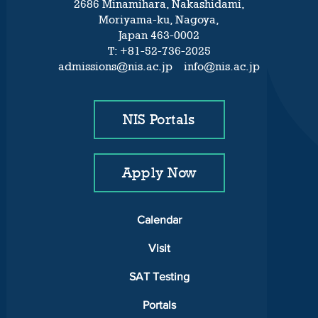
2686 Minamihara, Nakashidami,
Moriyama-ku, Nagoya,
Japan 463-0002
T: +81-52-736-2025
admissions@nis.ac.jp info@nis.ac.jp
NIS Portals
Apply Now
Calendar
Visit
SAT Testing
Portals